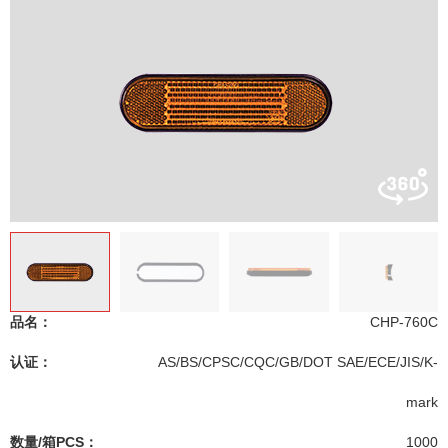
品名：
CHP-760C
认证：
AS/BS/CPSC/CQC/GB/DOT SAE/ECE/JIS/K-
mark
数量/箱PCS：
1000