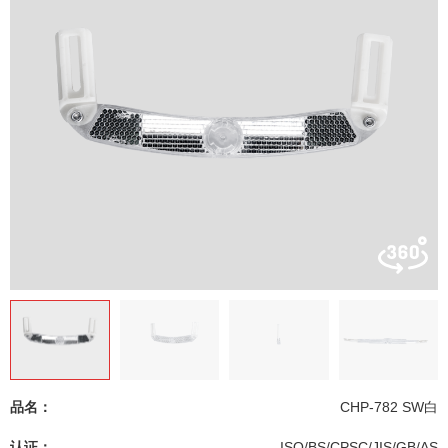
品名：
CHP-782 SW白
认证：
ISO/BS/CPSC/JIS/GB/AS