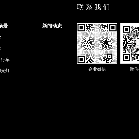
联 系 我 们
场景
新闻动态
车
车
自行车
企业微信
微信
闪光灯