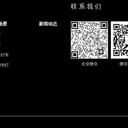
联 系 我 们
场景
新闻动态
车
车
自行车
企业微信
微信
闪光灯