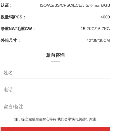
认证：
ISO/AS/BS/CPSC/ECE/JIS/K-mark/GB
数量/箱PCS：
4000
净重NW/毛重GW：
15.2KG/16.7KG
外箱尺寸：
42*35*38CM
意向咨询
注：提交完成后请耐心等待 我们会尽快与您进行沟通