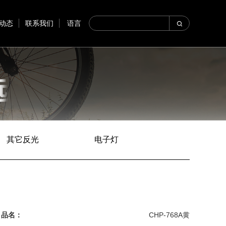
动态
联系我们
语言
其它反光
电子灯
品名：
CHP-768A黄