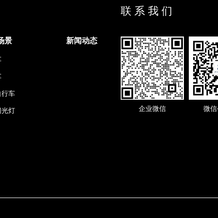
联 系 我 们
场景
新闻动态
车
车
自行车
企业微信
微信
闪光灯