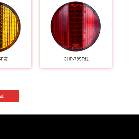
5F黄
CHP-785F红
品