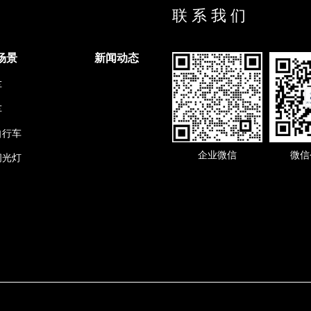
联 系 我 们
场景
新闻动态
车
车
自行车
企业微信
微信
闪光灯