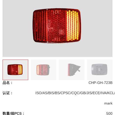
品名：
CHP-GH-723B
认证：
ISO/AS/BIS/BS/CPSC/CQC/GB/JIS/ECE/IVA/KCL
mark
数量/箱PCS：
500