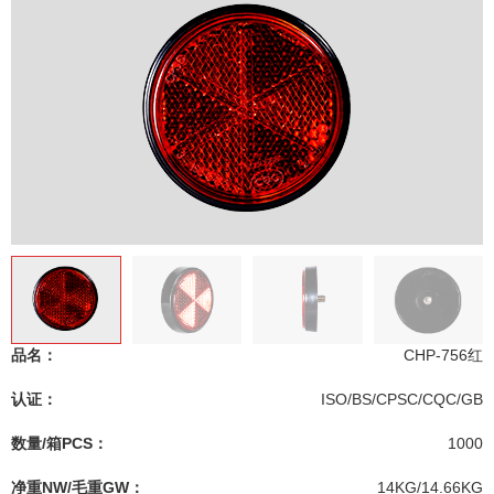
品名：
CHP-756红
认证：
ISO/BS/CPSC/CQC/GB
数量/箱PCS：
1000
净重NW/毛重GW：
14KG/14.66KG