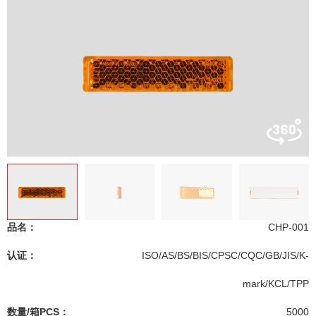
品名：
CHP-001
认证：
ISO/AS/BS/BIS/CPSC/CQC/GB/JIS/K-
mark/KCL/TPP
数量/箱PCS：
5000