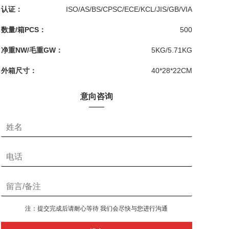
认证：
ISO/AS/BS/CPSC/ECE/KCL/JIS/GB/VIA
数量/箱PCS：
500
净重NW/毛重GW：
5KG/5.71KG
外箱尺寸：
40*28*22CM
意向咨询
注：提交完成后请耐心等待 我们会尽快与您进行沟通