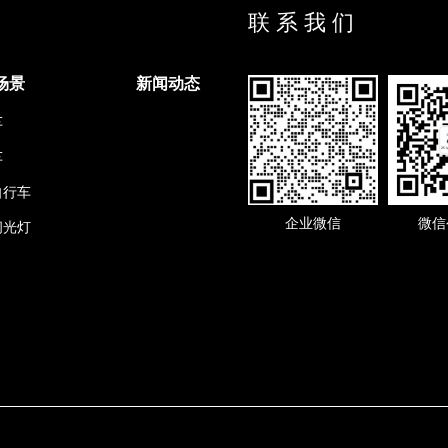
联 系 我 们
场景
新闻动态
车
车
自行车
企业微信
微信
闪光灯