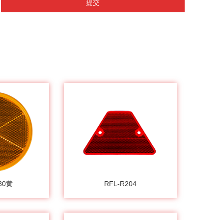
提交
30黄
RFL-R204